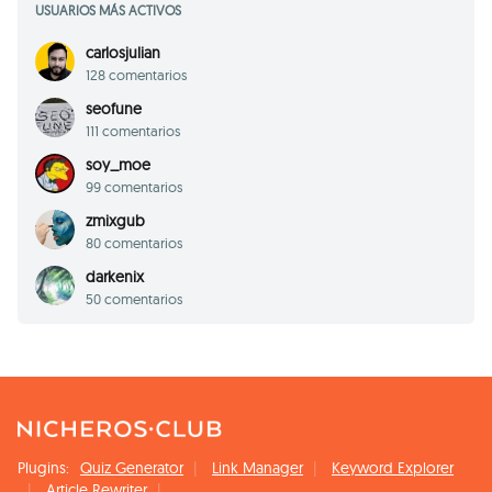
USUARIOS MÁS ACTIVOS
carlosjulian
128 comentarios
seofune
111 comentarios
soy_moe
99 comentarios
zmixgub
80 comentarios
darkenix
50 comentarios
Plugins:
Quiz Generator
Link Manager
Keyword Explorer
Article Rewriter