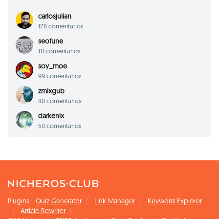
carlosjulian
128 comentarios
seofune
111 comentarios
soy_moe
99 comentarios
zmixgub
80 comentarios
darkenix
50 comentarios
Plugins:
Quiz Generator
Link Manager
Keyword Explorer
Article Rewriter