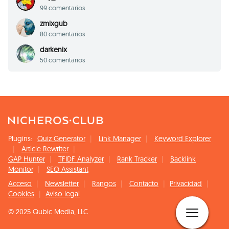
99 comentarios
zmixgub
80 comentarios
darkenix
50 comentarios
Plugins:
Quiz Generator
Link Manager
Keyword Explorer
Article Rewriter
GAP Hunter
TFIDF Analyzer
Rank Tracker
Backlink
Monitor
SEO Assistant
Acceso
Newsletter
Rangos
Contacto
Privacidad
Cookies
Aviso legal
© 2025 Qubic Media, LLC