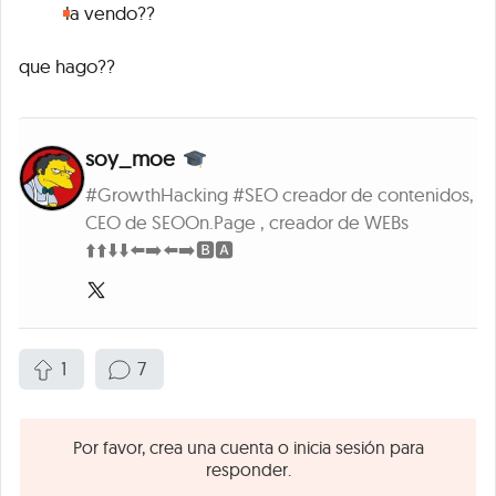
la vendo??
que hago??
soy_moe
#GrowthHacking #SEO creador de contenidos,
CEO de SEOOn.Page , creador de WEBs
⬆️⬆️⬇️⬇️⬅️➡️⬅️➡️🅱️🅰️
1
7
Por favor, crea una cuenta o inicia sesión para
responder.