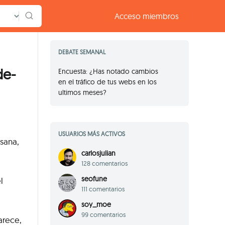
Acceso
miembros
DEBATE SEMANAL
de-
Encuesta: ¿Has notado cambios
en el tráfico de tus webs en los
ultimos meses?
USUARIOS MÁS ACTIVOS
sana,
carlosjulian
128 comentarios
seofune
l
111 comentarios
soy_moe
99 comentarios
arece,