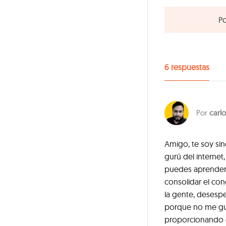
Po
6
respuestas
carlo
Amigo, te soy si
gurú del internet
puedes aprender 
consolidar el con
la gente, desesp
porque no me gust
proporcionando e