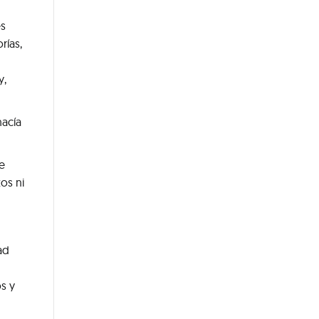
es
rías,
y,
hacía
e
os ni
ad
s y