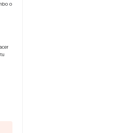
ambo o
acer
 tu