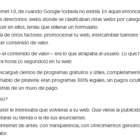
rnet 1.0, de cuando Google todavía no existía. En aquel entonc
s directorios: webs donde se clasificaban otras webs por catego
cer en ellos, tenías que rellenar un formulario.
ía de otros factores: promocionar tu web, intercambiar banners 
er contenido de valor.
el contenido de valor— era lo que atrapaba al usuario. Lo que 
ra horas (o segundos) en tu web.
cargué cientos de programas gratuitos y útiles, completament
 hablo de piratería: eran programas 100% legales, sin pagos ocult
detrás de un muro de pago.
eso?
er le interesaba que volvieras a su web. Que vieras la publicid
itaras su tienda o la de sus anunciantes.
 internet de antes: con transparencia, con ofrecimientos genuino
lor.