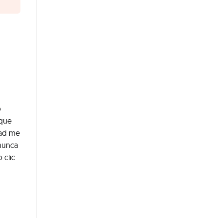
o
 que
dad me
 nunca
 clic