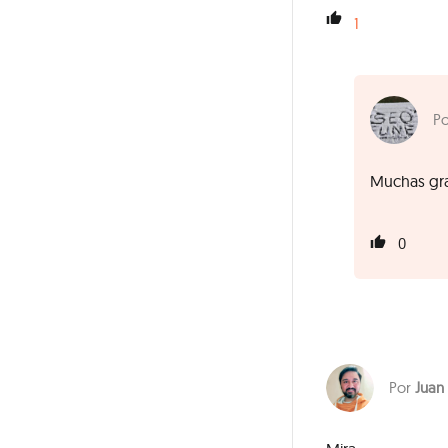
1
Muchas gra
0
Juan