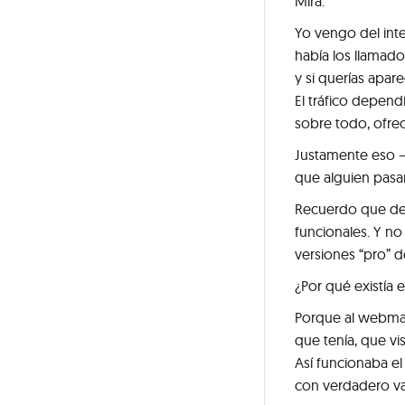
Mira.
Yo vengo del inte
había los llamado
y si querías apare
El tráfico depend
sobre todo, ofrec
Justamente eso —
que alguien pasa
Recuerdo que des
funcionales. Y no
versiones “pro” 
¿Por qué existía 
Porque al webmast
que tenía, que vis
Así funcionaba el
con verdadero va