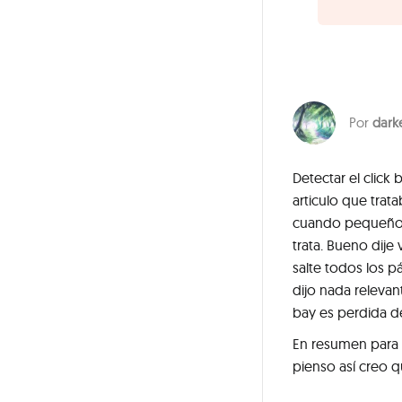
dark
Detectar el click
articulo que trat
cuando pequeño.
trata. Bueno dije
salte todos los p
dijo nada relevant
bay es perdida d
En resumen para 
pienso así creo 