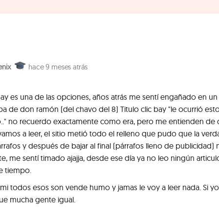
enix
9 meses atrás
 bay es una de las opciones, años atrás me sentí engañado en un
aba de don ramón (del chavo del 8) Titulo clic bay "le ocurrió est
." no recuerdo exactamente como era, pero me entienden de
 vamos a leer, el sitio metió todo el relleno que pudo que la ver
árrafos y después de bajar al final (párrafos lleno de publicidad)
e, me sentí timado ajajja, desde ese día ya no leo ningún articulo
e tiempo.
mi todos esos son vende humo y jamas le voy a leer nada. Si yo
que mucha gente igual.