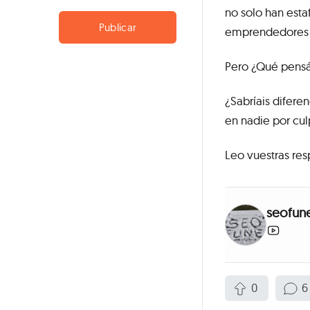
no solo han est
Publicar
emprendedores d
Pero ¿Qué pensá
¿Sabríais difere
en nadie por cu
Leo vuestras re
seofun
0
6