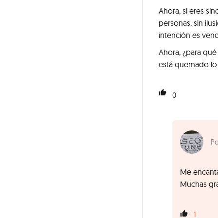
Ahora, si eres s
personas, sin ilus
intención es vend
Ahora, ¿para qué
está quemado lo 
0
Me encanta 
Muchas gra
1