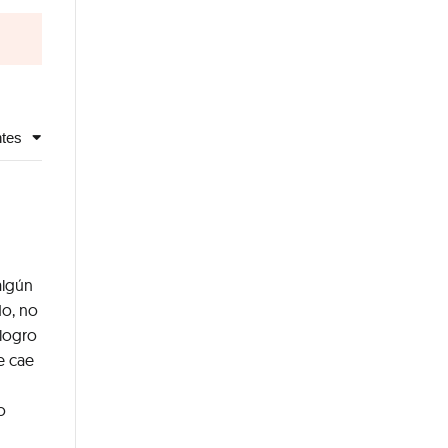
ntes
algún
do, no
logro
e cae
o