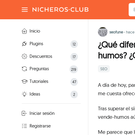
Inicio
seofune
·
hace
¿Qué dife
Plugins
12
humos? ¿C
Descuentos
17
Preguntas
SEO
219
Tutoriales
47
A día de hoy, p
me cuesta ofrec
Ideas
2
Tras superar el 
Iniciar sesión
vende-humos aún
Registrarse
Me parece que l