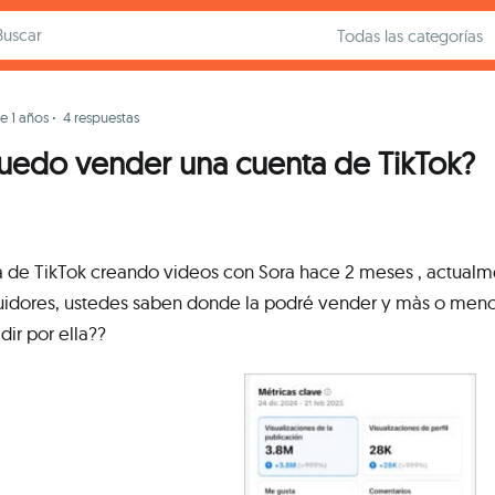
e 1 años
·
4 respuestas
edo vender una cuenta de TikTok?
ta de TikTok creando videos con Sora hace 2 meses , actual
eguidores, ustedes saben donde la podré vender y màs o men
ir por ella??