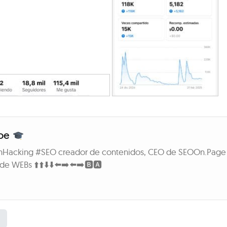
oe
Hacking #SEO creador de contenidos, CEO de SEOOn.Page 
e WEBs ⬆️⬆️⬇️⬇️⬅️➡️⬅️➡️🅱️🅰️