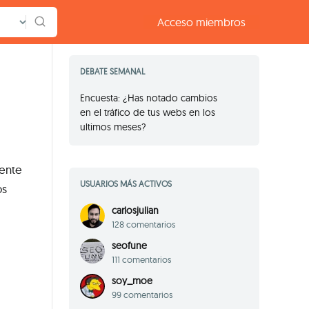
Acceso
miembros
DEBATE SEMANAL
Encuesta: ¿Has notado cambios
en el tráfico de tus webs en los
ultimos meses?
mente
USUARIOS MÁS ACTIVOS
os
carlosjulian
128 comentarios
seofune
111 comentarios
soy_moe
99 comentarios