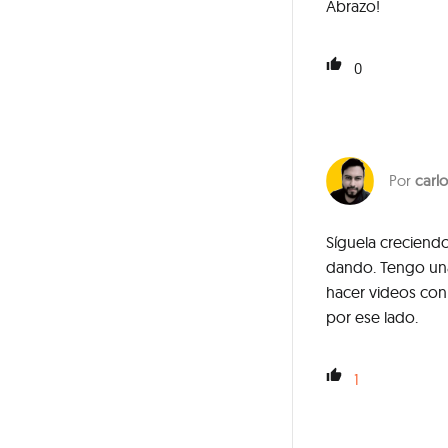
Abrazo!
0
carlo
Síguela creciendo
dando. Tengo una
hacer videos con 
por ese lado.
1