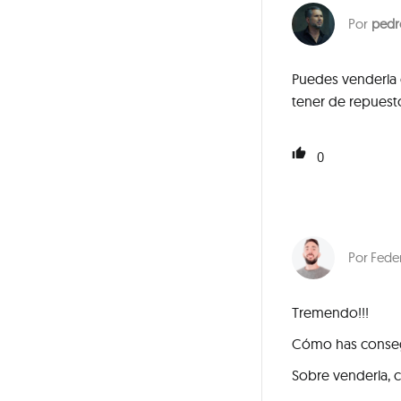
pedr
Puedes venderla o
tener de repuest
0
Fede
Tremendo!!!
Cómo has consegu
Sobre venderla, 