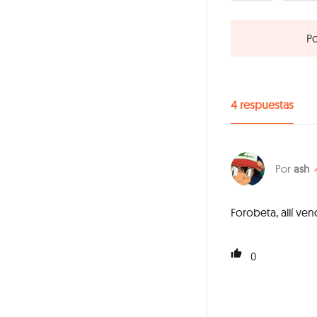
Po
4
respuestas
ash
Forobeta, allí v
0