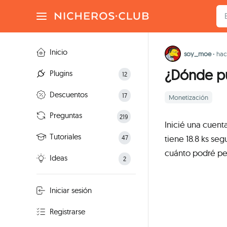
Inicio
soy_moe
·
hac
¿Dónde pu
Plugins
12
Descuentos
17
Monetización
Preguntas
219
Inicié una cuen
Tutoriales
tiene 18.8 ks s
47
cuánto podré ped
Ideas
2
Iniciar sesión
Registrarse