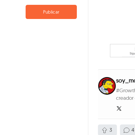
Publicar
soy_m
#Growth
creador d
3
4