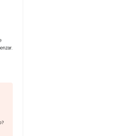
e
enzar.
o?