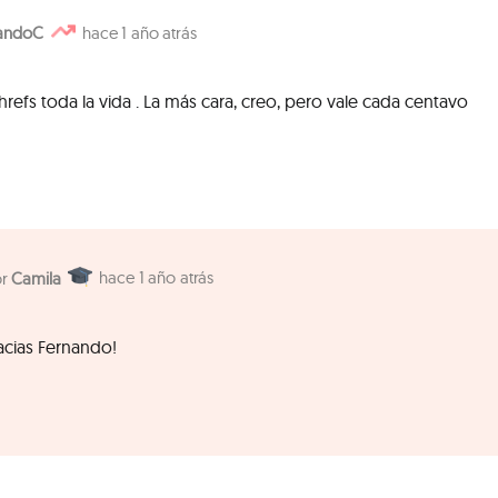
andoC
1 año atrás
fs toda la vida . La más cara, creo, pero vale cada centavo
1 año atrás
Camila
cias Fernando!