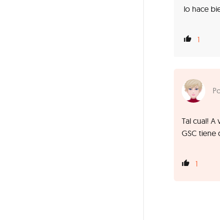
lo hace bi
1
Tal cual! 
GSC tiene 
1