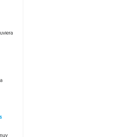
uviera
la
s
 muy