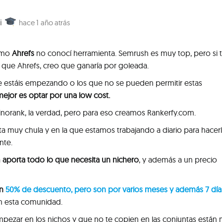
i
1 año atrás
omo
Ahrefs
no conocí herramienta. Semrush es muy top, pero si t
 que Ahrefs, creo que ganaría por goleada.
ue estáis empezando o los que no se pueden permitir estas
mejor es optar por una low cost.
inorank, la verdad, pero para eso creamos Rankerfy.com.
a muy chula y en la que estamos trabajando a diario para hacer
nte.
a
aporta todo lo que necesita un nichero
, y además a un precio
un
50% de descuento, pero son por varios meses y además 7 día
n esta comunidad.
pezar en los nichos y que no te copien en las conjuntas están