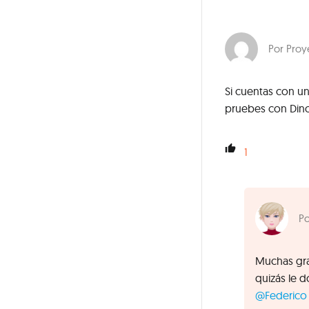
Proy
Si cuentas con 
pruebes con Dinor
1
Muchas gra
quizás le 
@Federico