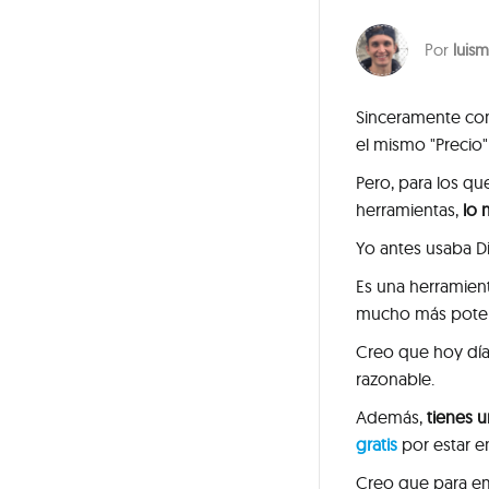
luism
Sinceramente c
el mismo "Precio"
Pero, para los q
herramientas,
lo 
Yo antes usaba D
Es una herramient
mucho más pote
Creo que hoy dí
razonable.
Además,
tienes 
gratis
por estar e
Creo que para em