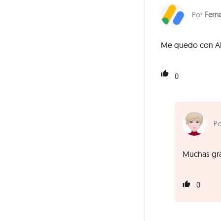
Fern
Me quedo con Ahre
0
Muchas gra
0