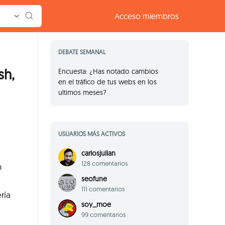
Acceso
miembros
DEBATE SEMANAL
sh,
Encuesta: ¿Has notado cambios
en el tráfico de tus webs en los
ultimos meses?
USUARIOS MÁS ACTIVOS
carlosjulian
128 comentarios
n
seofune
111 comentarios
ría
soy_moe
99 comentarios