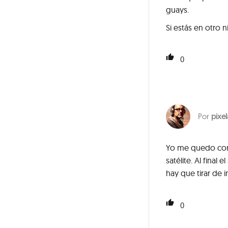
guays.
Si estás en otro n
0
pixe
Yo me quedo con
satélite. Al fina
hay que tirar de 
0