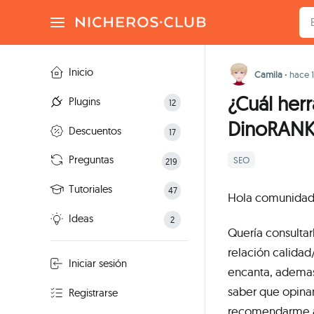
Inicio
Camila
·
hace 
¿Cuál her
Plugins
12
DinoRANK
Descuentos
17
Preguntas
SEO
219
Tutoriales
47
Hola comunidad
Ideas
2
Quería consultar
relación calidad
Iniciar sesión
encanta, ademas
saber que opina
Registrarse
recomendarme al