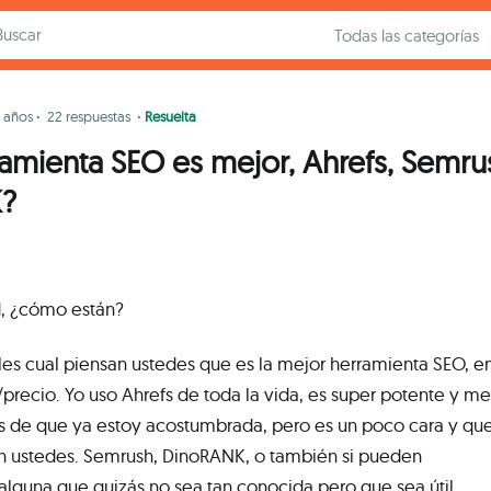
1 años
·
22 respuestas
·
Resuelta
ramienta SEO es mejor, Ahrefs, Semru
?
, ¿cómo están?
les cual piensan ustedes que es la mejor herramienta SEO, e
/precio. Yo uso Ahrefs de toda la vida, es super potente y me
 de que ya estoy acostumbrada, pero es un poco cara y que
n ustedes. Semrush, DinoRANK, o también si pueden
guna que quizás no sea tan conocida pero que sea útil