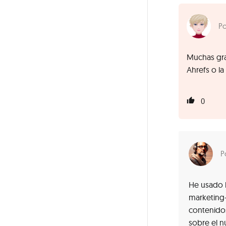
Muchas gra
Ahrefs o la
0
He usado l
marketing+
contenidos
sobre el 