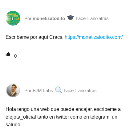
monetizatodito
1 año atrás
Escribeme por aquí Cracs,
https://monetizatodito.com/
0
FJM Labs
1 año atrás
Hola tengo una web que puede encajar, escribeme a
efejota_oficial tanto en twitter como en telegram, un
saludo