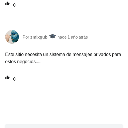
0
zmixgub
1 año atrás
Este sitio necesita un sistema de mensajes privados para
estos negocios.....
0