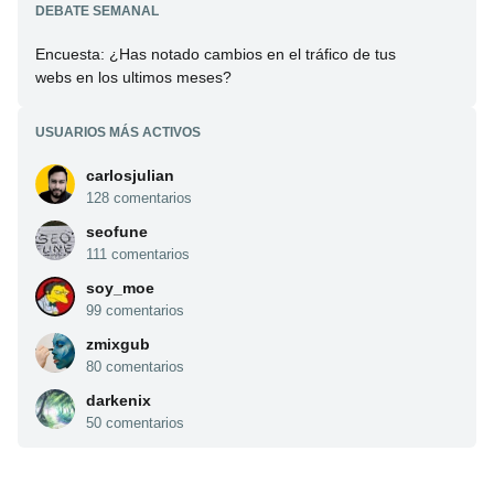
DEBATE SEMANAL
Encuesta: ¿Has notado cambios en el tráfico de tus
webs en los ultimos meses?
USUARIOS MÁS ACTIVOS
carlosjulian
128 comentarios
seofune
111 comentarios
soy_moe
99 comentarios
zmixgub
80 comentarios
darkenix
50 comentarios