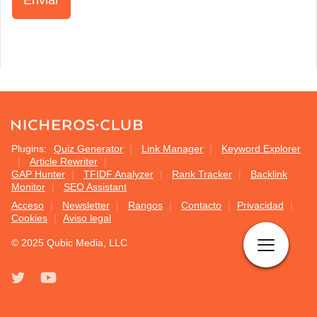
Plugins:
Quiz Generator
Link Manager
Keyword Explorer
Article Rewriter
GAP Hunter
TFIDF Analyzer
Rank Tracker
Backlink
Monitor
SEO Assistant
Acceso
Newsletter
Rangos
Contacto
Privacidad
Cookies
Aviso legal
© 2025 Qubic Media, LLC